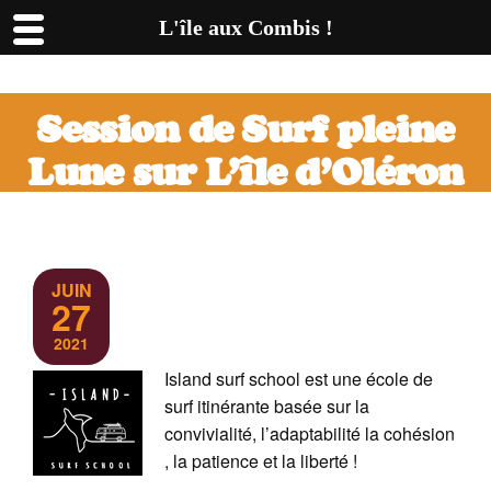
L'île aux Combis !
Session de Surf pleine
Lune sur L’île d’Oléron
avec Island Surf School
!
JUIN
27
2021
Island surf school est une école de
surf itinérante basée sur la
convivialité, l’adaptabilité la cohésion
, la patience et la liberté !