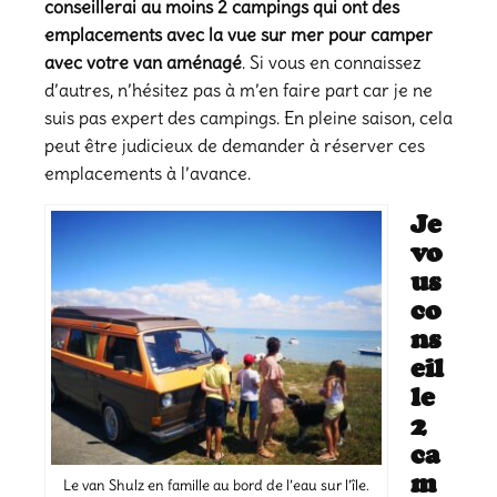
conseillerai au moins 2 campings qui ont des
emplacements avec la vue sur mer pour camper
avec votre van aménagé
. Si vous en connaissez
d’autres, n’hésitez pas à m’en faire part car je ne
suis pas expert des campings. En pleine saison, cela
peut être judicieux de demander à réserver ces
emplacements à l’avance.
Je
vo
us
co
ns
eil
le
2
ca
m
Le van Shulz en famille au bord de l’eau sur l’île.