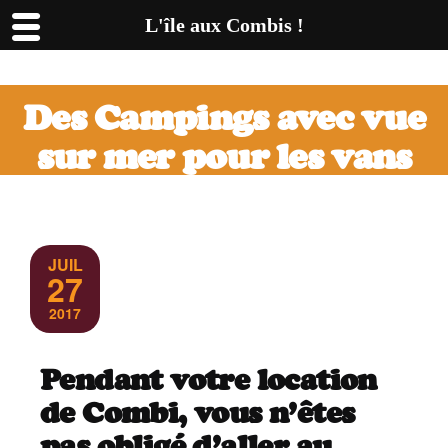
L'île aux Combis !
Des Campings avec vue
sur mer pour les vans
aménagés sur l’île
d’Oléron.
JUIL
27
2017
Pendant votre location
de Combi, vous n’êtes
pas obligé d’aller au