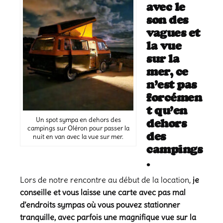
avec le
son des
vagues et
la vue
sur la
mer, ce
n’est pas
forcémen
t qu’en
Un spot sympa en dehors des
dehors
campings sur Oléron pour passer la
des
nuit en van avec la vue sur mer.
campings
.
Lors de notre rencontre au début de la location,
je
conseille et vous laisse une carte avec pas mal
d’endroits sympas où vous pouvez stationner
tranquille, avec parfois une magnifique vue sur la